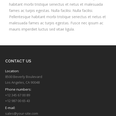
habitant morbi tristique senectus et netus et malesuada
fames ac turpis egestas. Nulla facilisi. Nulla facilisi.
Pellentesque habitant morbi tristique senectus et netus et
malesuada fames ac turpis egestas. Fusce nec ipsum ac
mauris imperdiet luctus sed vitae ligula.
CONTACT US
Location:
8500 Beverly Boulevard
Los Angeles, CA 90048
Phone numbers:
+12 345 67 00 89
+12 987 00 65 43
E-mail:
sales@your-site.com