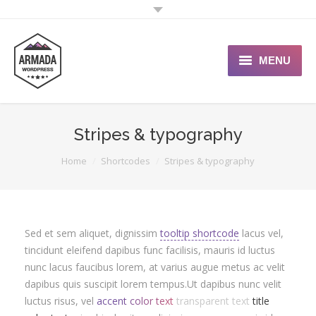
MENU
User Guide
Stripes & typography
Support Portal
You are here:
Home
Shortcodes
Stripes & typography
Custom Shop
Typography
Sed et sem aliquet, dignissim
tooltip shortcode
lacus vel,
tincidunt eleifend dapibus func facilisis, mauris id luctus
nunc lacus faucibus lorem, at varius augue metus ac velit
dapibus quis suscipit lorem tempus.Ut dapibus nunc velit
luctus risus, vel
accent color text
transparent text
title