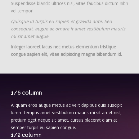
Suspendisse blandit ultrices nisl, vitae faucibus dictum nibh
vel tempor!
Quisque id turpis eu sapien et gravida ante. Sed
consequat, augue ac ornare it amet vestibulum mauris
mi sit amet augue.
Integer laoreet lacus nec metus elementum tristique
congue sapien elit, vitae adipiscing magna bibendum id.
1/6 column
Aliquam eros augue metus ac velit dapibus quis suscipit
lorem tempus amet vestibulum mauris mi sit amet nisl,
pretium eget neque sit amet, cursus placerat diam at
semper turpis eu sapien congue.
1/2 column